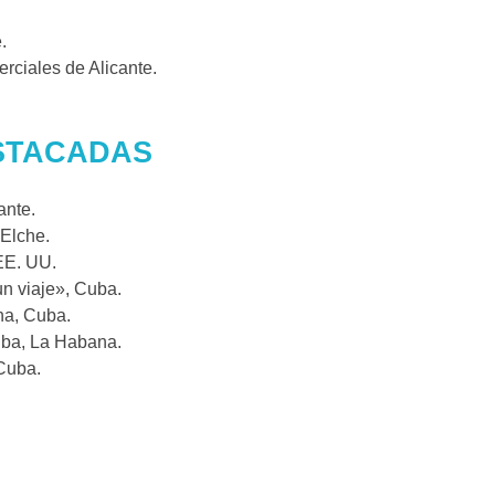
.
ciales de Alicante.
ESTACADAS
ante.
Elche.
EE. UU.
n viaje», Cuba.
na, Cuba.
uba, La Habana.
Cuba.